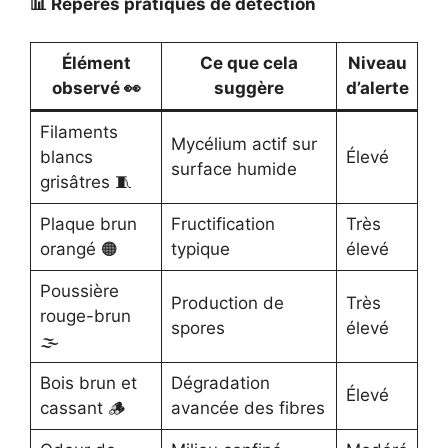
📊 Repères pratiques de détection
Élément
Ce que cela
Niveau
observé 👀
suggère
d’alerte
Filaments
Mycélium actif sur
blancs
Élevé
surface humide
grisâtres 🧵
Plaque brun
Fructification
Très
orangé 🟠
typique
élevé
Poussière
Production de
Très
rouge-brun
spores
élevé
🌫️
Bois brun et
Dégradation
Élevé
cassant 🪵
avancée des fibres