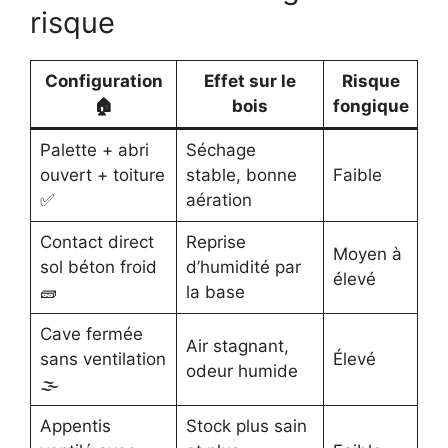
risque
Configuration
Effet sur le
Risque
🏠
bois
fongique
Palette + abri
Séchage
ouvert + toiture
stable, bonne
Faible
✅
aération
Contact direct
Reprise
Moyen à
sol béton froid
d’humidité par
élevé
🧱
la base
Cave fermée
Air stagnant,
sans ventilation
Élevé
odeur humide
🌫️
Appentis
Stock plus sain