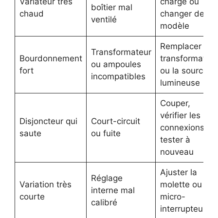
Variateur très
charge ou
boîtier mal
chaud
changer de
ventilé
modèle
Remplacer le
Transformateur
Bourdonnement
transformateu
ou ampoules
fort
ou la source
incompatibles
lumineuse
Couper,
vérifier les
Disjoncteur qui
Court-circuit
connexions,
saute
ou fuite
tester à
nouveau
Ajuster la
Réglage
Variation très
molette ou les
interne mal
courte
micro-
calibré
interrupteurs