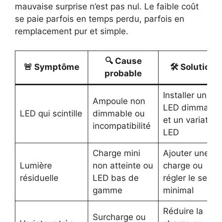
mauvaise surprise n’est pas nul. Le faible coût
se paie parfois en temps perdu, parfois en
remplacement pur et simple.
🔍 Cause
🚨 Symptôme
🛠️ Solution
probable
Installer une
Ampoule non
LED dimmable
LED qui scintille
dimmable ou
et un variateur
incompatibilité
LED
Charge mini
Ajouter une
Lumière
non atteinte ou
charge ou
résiduelle
LED bas de
régler le seuil
gamme
minimal
Réduire la
Surcharge ou