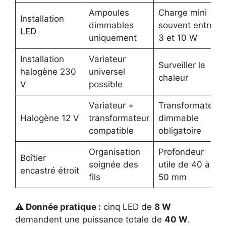
Ampoules
Charge mini
Installation
dimmables
souvent entre
LED
uniquement
3 et 10 W
Installation
Variateur
Surveiller la
halogène 230
universel
chaleur
V
possible
Variateur +
Transformateur
Halogène 12 V
transformateur
dimmable
compatible
obligatoire
Organisation
Profondeur
Boîtier
soignée des
utile de 40 à
encastré étroit
fils
50 mm
⚠️ Donnée pratique :
cinq LED de
8 W
demandent une puissance totale de
40 W
.